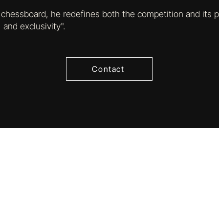
al chessboard, he redefines both the competition and its 
, and exclusivity".
Contact
Follow Us in Instagram
@vittoria_chess