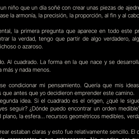
e un niño que un día soñé con crear unas piezas de aje
se la armonía, la precisión, la proporción, al fin y al cab
ental, la primera pregunta que aparece en todo este p
ar la verdad, tengo que partir de algo verdadero, alg
richoso o azaroso.
o. Al cuadrado. La forma en la que nace y se desarroll
da más y nada menos.
ise condicionar mi pensamiento. Quería que mis ideas
s que antes que yo decidieron emprender este camino.
 segunda idea. Si el cuadrado es el origen, ¿qué le si
leyes seguir? ¿Dónde puedo encontrar un orden medibl
 el plano, la esfera… recursos geométricos medibles, verd
rear estaban claras y esto fue relativamente sencillo. El