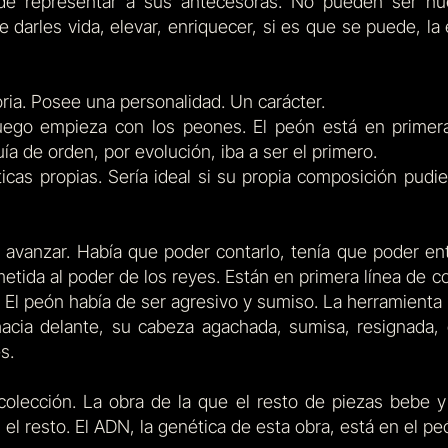
 de representar a sus antecesoras. No pueden ser n
e darles vida, elevar, enriquecer, si es que se puede, l
ria. Posee una personalidad. Un carácter.
uego empieza con los peones. El peón está en primera
uía de orden, por evolución, iba a ser el primero.
icas propias. Sería ideal si su propia composición pudie
avanzar. Había que poder contarlo, tenía que poder en
etida al poder de los reyes. Están en primera línea de 
 El peón había de ser agresivo y sumiso. La herramienta 
hacia delante, su cabeza agachada, sumisa, resignada,
s.
 colección. La obra de la que el resto de piezas bebe y 
n el resto. El ADN, la genética de esta obra, está en el pe